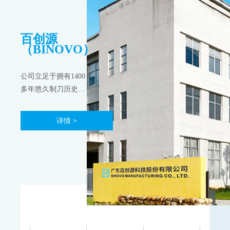
百创源
（BINOVO）
公司立足于拥有1400
多年悠久制刀历史的
中国刀剪之都“阳
江"，生产基地占
详情 >
2
53,000m
，拥有业内
顶尖设备与先进制造
技术……