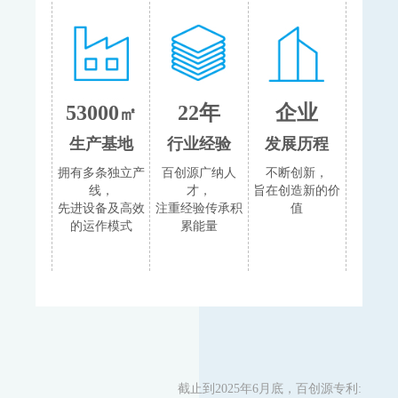
53
000
22年
企业
㎡
生产基地
行业经验
发展历程
拥有多条独立产
百创源广纳人
不断创新，
线，
才，
旨在创造新的价
先进设备及高效
注重经验传承积
值
的运作模式
累能量
截止到2025年6月底，百创源专利: