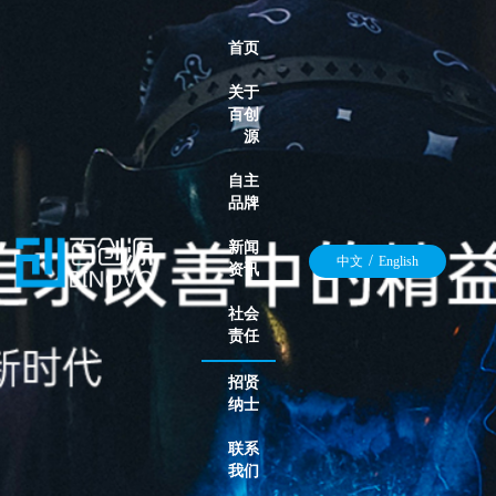
首页
关于
百创
源
自主
品牌
新闻
/
中文
English
资讯
社会
责任
招贤
纳士
联系
我们