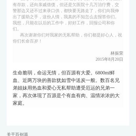
有存款，还向亲戚借债，但还是欠医院十几万治疗费，交
警那边又还不过来录口供，都快要无路走了，你们向我伸
出了援助之手，这份人情，我真的不知怎么去报答你们。
我想，只能在以后的工作中，好好工作，回报公司和你
们。
再次谢谢你们对我家的无私帮助，你们都是好心人，祝
你们长命百岁！
林振荣
2015年8月20日
生命脆弱，命运无情，但百源有大爱。6800ml鲜
血、近两万块的善款犹如雪中送炭一般。数百名兄
弟姐妹用热血和爱心无私帮助遭受厄运的兄弟一
家，再次体现了百源是个有血有肉、温情浓浓的大
家庭。
关于百创源