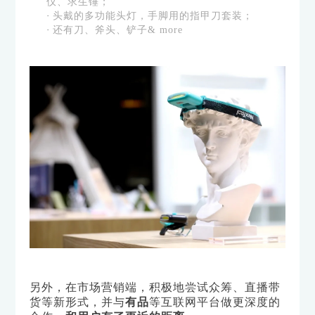
仪、求生锤；
·
头戴的多功能头灯，手脚用的指甲刀套装；
·
还有刀、斧头、铲子& more
另外，在市场营销端，积极地尝试众筹、直播带
货等新形式，并与
有品
等互联网平台做更深度的