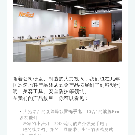
随着公司研发、制造的大力投入，我们也在几年
间迅速地将产品线从五金产品拓展到了
到移动照
明、美容工具、安全防护等领域。
在我们的产品族里，你可以看见：
·
声光结合的众筹爆款
雷鸣手电
、
16合1的
战舰Pro
多功能钳
；
·
居家的小营灯、2000流明的户外强光手电；
·
吃的钛叉勺、穿的工具腰带、出行的酒精测试